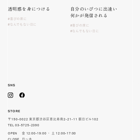
透明感を
身につける
自分のいびつに出逢い
何かが発信される
喜びの席に
なんでもない日に
喜びの席に
なんでもない日に
SNS
STORE
〒150-0022
東京都渋谷区恵比寿南2-21-11 朝日ビル102
TEL 03-5725-2390
OPEN
金 12:00-19:00 ・ 土 12:00-17:00
CLOSE
日〜木