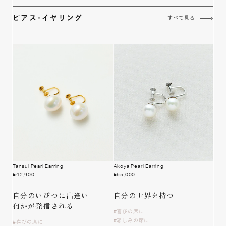
ピアス･イヤリング
すべて見る
Tansui Pearl Earring
Akoya Pearl Earring
¥
42,900
¥
55,000
自分のいびつに出逢い
自分の
世界を持つ
何かが発信される
喜びの席に
悲しみの席に
喜びの席に