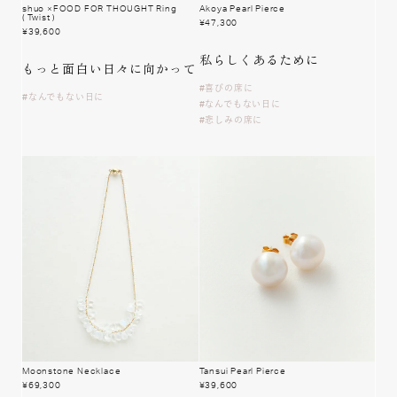
shuo ×FOOD FOR THOUGHT Ring
Akoya Pearl Pierce
( Twist )
¥
47,300
¥
39,600
私らしく
あるために
もっと面白い
日々に向かって
喜びの席に
なんでもない日に
なんでもない日に
悲しみの席に
Moonstone Necklace
Tansui Pearl Pierce
¥
69,300
¥
39,600