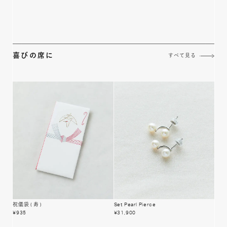
喜びの席に
すべて見る
祝儀袋
( 寿 )
Set Pearl Pierce
¥
935
¥
31,900