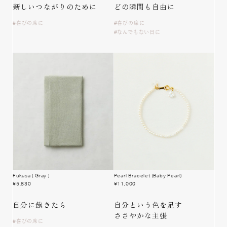
新しい
つながりのために
どの瞬間も
自由に
喜びの席に
喜びの席に
なんでもない日に
Fukusa
( Gray )
Pearl Bracelet (Baby Pearl)
¥
5,830
¥
11,000
自分に飽きたら
自分という色を足す
ささやかな主張
喜びの席に