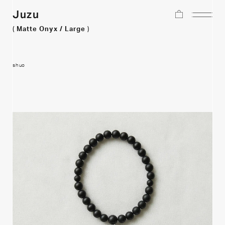
Juzu
(
Matte Onyx / Large
)
shuo