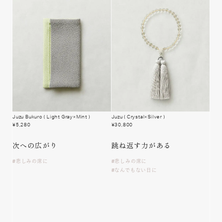
Juzu Bukuro
( Light Gray×Mint )
Juzu
( Crystal×Silver )
¥
5,280
¥
30,800
次への広がり
跳ね返す
力がある
悲しみの席に
悲しみの席に
なんでもない日に