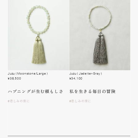
Juzu
( Moonstone/Large )
Juzu
( Jadeite×Gray )
¥
38,500
¥
34,100
ハプニングが
生む頼もしさ
私を生きる
毎日の冒険
悲しみの席に
悲しみの席に