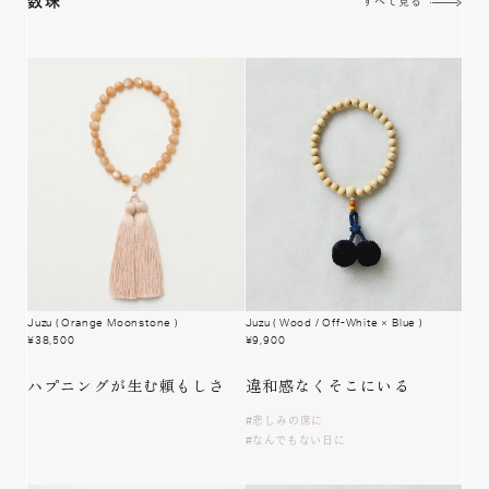
数珠
すべて見る
Juzu
( Orange Moonstone )
Juzu
( Wood / Off-White × Blue )
¥
38,500
¥
9,900
ハプニングが
生む頼もしさ
違和感なく
そこにいる
悲しみの席に
なんでもない日に