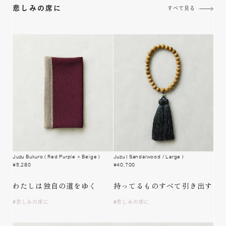
悲しみの席に
すべて見る
Juzu Bukuro
( Red Purple × Beige )
Juzu
( Sandalwood / Large )
¥
5,280
¥
40,700
わたしは
独自の道をゆく
持ってるもの
すべて引き出す
悲しみの席に
悲しみの席に