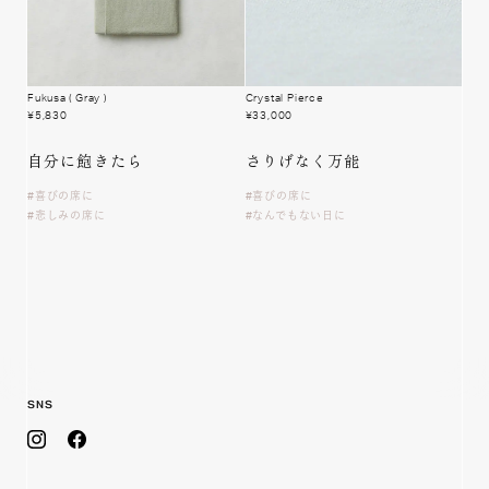
Fukusa
( Gray )
Crystal Pierce
¥
5,830
¥
33,000
自分に飽きたら
さりげなく万能
喜びの席に
喜びの席に
悲しみの席に
なんでもない日に
SNS