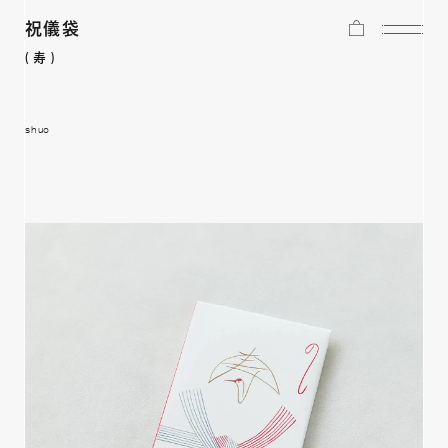
祝儀袋
(
寿
)
shuo