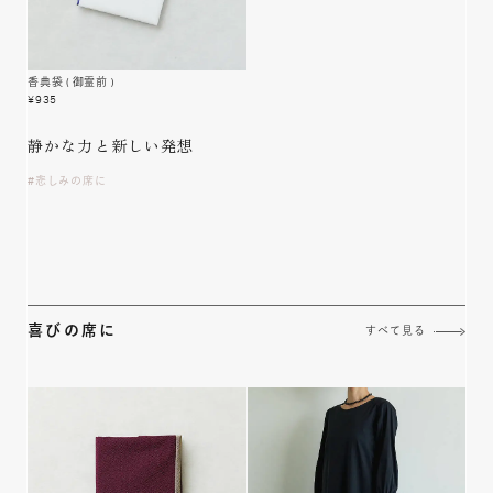
香典袋
( 御霊前 )
¥
935
静かな力と
新しい発想
悲しみの席に
喜びの席に
すべて見る