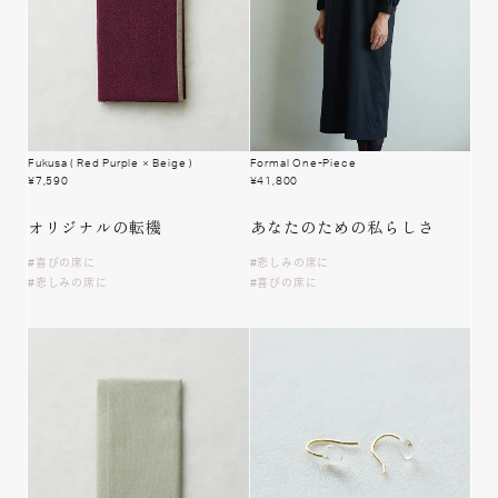
Fukusa
( Red Purple × Beige )
Formal One-Piece
¥
7,590
¥
41,800
オリジナルの
転機
あなたのための
私らしさ
喜びの席に
悲しみの席に
悲しみの席に
喜びの席に