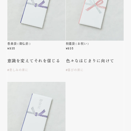
香典袋
( 御仏前 )
祝儀袋
( お祝い )
¥
935
¥
935
意識を変えて
それを信じる
色々な
はじまりに向けて
悲しみの席に
喜びの席に