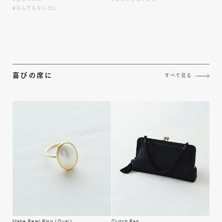
なんでもない日に
喜びの席に
すべて見る
Mabe Pearl Ring
( Oval )
Clutch Bag