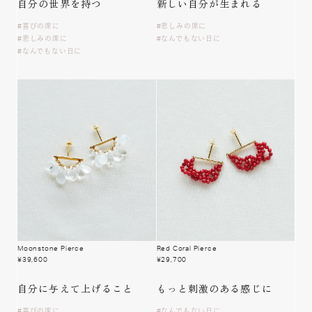
自分の
世界を持つ
新しい自分が
生まれる
喜びの席に
悲しみの席に
悲しみの席に
なんでもない日に
なんでもない日に
Moonstone Pierce
Red Coral Pierce
¥
39,600
¥
29,700
自分に与えて
上げること
もっと刺激の
ある感じに
喜びの席に
なんでもない日に