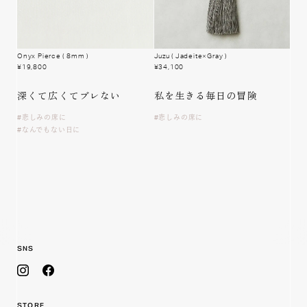
Onyx Pierce
( 8mm )
Juzu
( Jadeite×Gray )
¥
19,800
¥
34,100
深くて広くてブレない
私を生きる
毎日の冒険
悲しみの席に
悲しみの席に
なんでもない日に
SNS
STORE