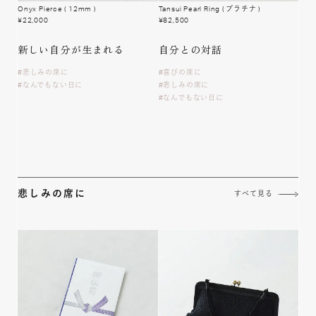
Onyx Pierce
( 12mm )
Tansui Pearl Ring
( プラチナ )
¥
22,000
¥
82,500
新しい自分が
生まれる
自分との対話
悲しみの席に
喜びの席に
なんでもない日に
悲しみの席に
なんでもない日に
悲しみの席に
すべて見る