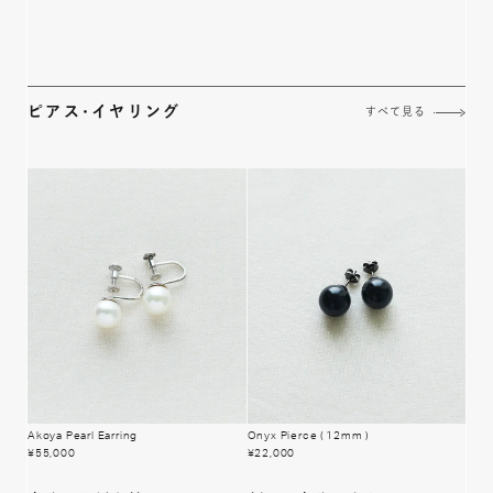
ピアス･イヤリング
すべて見る
Akoya Pearl Earring
Onyx Pierce
( 12mm )
¥
55,000
¥
22,000