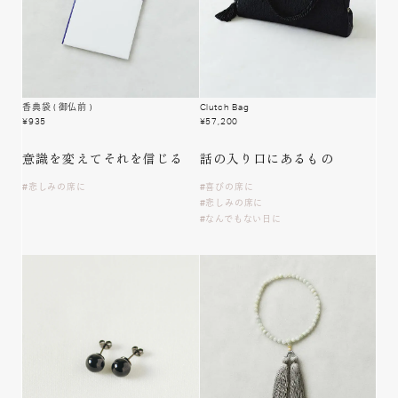
香典袋
( 御仏前 )
Clutch Bag
¥
935
¥
57,200
意識を変えて
それを信じる
話の入り口に
あるもの
悲しみの席に
喜びの席に
悲しみの席に
なんでもない日に