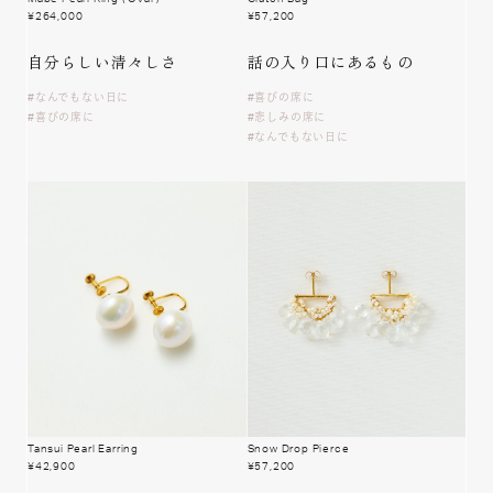
¥
264,000
¥
57,200
自分らしい
清々しさ
話の入り口に
あるもの
なんでもない日に
喜びの席に
喜びの席に
悲しみの席に
なんでもない日に
Tansui Pearl Earring
Snow Drop Pierce
¥
42,900
¥
57,200