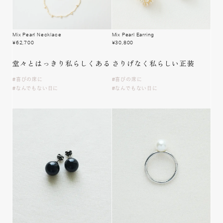
Mix Pearl Necklace
Mix Pearl Earring
¥
62,700
¥
30,800
堂々とはっきり
私らしくある
さりげなく私らしい正装
喜びの席に
喜びの席に
なんでもない日に
なんでもない日に